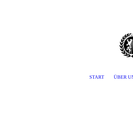
START
ÜBER U