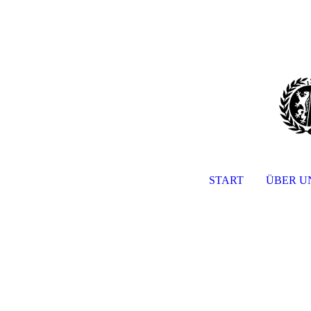
START
ÜBER U